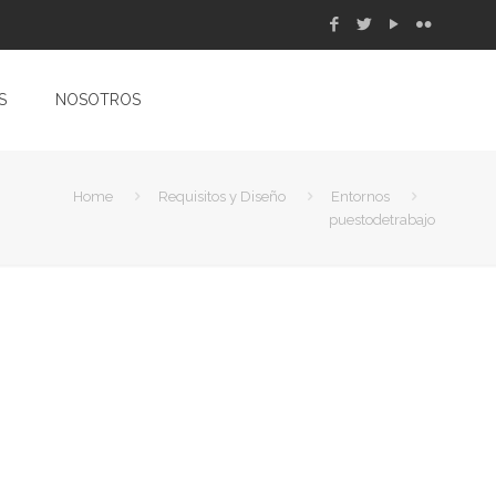
S
NOSOTROS
Home
Requisitos y Diseño
Entornos
puestodetrabajo