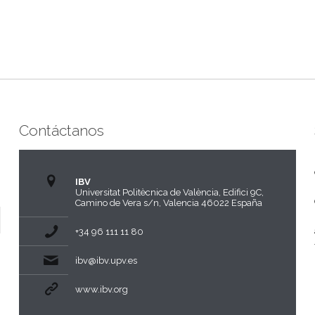
Contáctanos
IBV
Universitat Politècnica de València, Edifici 9C,
Camino de Vera s/n, Valencia 46022 España
+34 96 111 11 80
ibv@ibv.upv.es
www.ibv.org