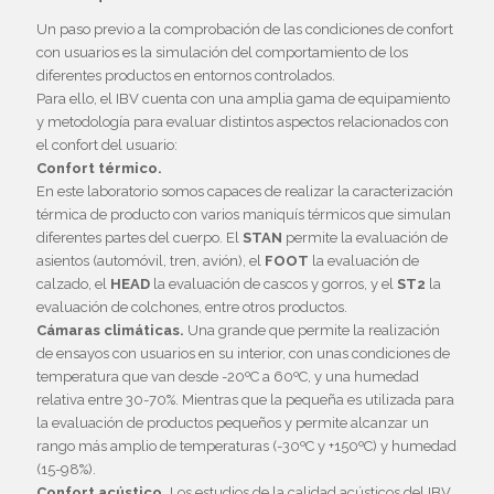
Un paso previo a la comprobación de las condiciones de confort
con usuarios es la simulación del comportamiento de los
diferentes productos en entornos controlados.
Para ello, el IBV cuenta con una amplia gama de equipamiento
y metodología para evaluar distintos aspectos relacionados con
el confort del usuario:
Confort térmico.
En este laboratorio somos capaces de realizar la caracterización
térmica de producto con varios maniquís térmicos que simulan
diferentes partes del cuerpo. El
STAN
permite la evaluación de
asientos (automóvil, tren, avión), el
FOOT
la evaluación de
calzado, el
HEAD
la evaluación de cascos y gorros, y el
ST2
la
evaluación de colchones, entre otros productos.
Cámaras climáticas.
Una grande que permite la realización
de ensayos con usuarios en su interior, con unas condiciones de
temperatura que van desde -20ºC a 60ºC, y una humedad
relativa entre 30-70%. Mientras que la pequeña es utilizada para
la evaluación de productos pequeños y permite alcanzar un
rango más amplio de temperaturas (-30ºC y +150ºC) y humedad
(15-98%).
Confort acústico.
Los estudios de la calidad acústicos del IBV