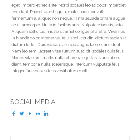
eget, imperdiet nec ante. Morbi sodales leo ac dolor imperdiet
tincidunt. Phasellus est ligula, malesuada convallis
fermentum a, aliquet non neque. In malesuada ornare augue
ac ullamcorper. Nulla id facilisis arcu, vulputate iaculis justo.
Aliquam sollicitudin justo sit amet congue pharetra. Vivamus
in blandit dolor. Integer vel tellus sollicitudin, dictum sapien ut,
dictum tortor. Duis varius diam sed augue laoreet tincidunt.
Nam leo sem, laoreet vitae rutrum suscipit, sodales quis felis.
Mauris vitae orci mattis nulla pharetra egestas. Nunc libero
diam, tempor a nulla scelerisque, interdum vulputate felis.
Integer faucibus eu felis vestibulum mollis.
SOCIAL MEDIA