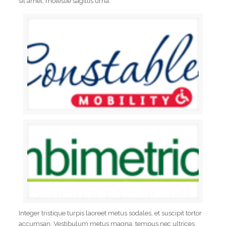
sit amet, molestie sagittis urna.
Integer tristique turpis laoreet metus sodales, et suscipit tortor
accumsan. Vestibulum metus magna, tempus nec ultrices