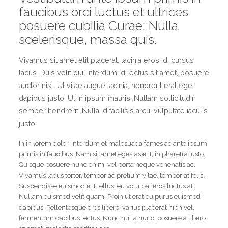
faucibus orci luctus et ultrices
posuere cubilia Curae; Nulla
scelerisque, massa quis.
Vivamus sit amet elit placerat, lacinia eros id, cursus
lacus. Duis velit dui, interdum id lectus sit amet, posuere
auctor nisl. Ut vitae augue lacinia, hendrerit erat eget,
dapibus justo. Ut in ipsum mauris. Nullam sollicitudin
semper hendrerit. Nulla id facilisis arcu, vulputate iaculis
justo.
In in lorem dolor. Interdum et malesuada fames ac ante ipsum
primis in faucibus. Nam sit amet egestas elit, in pharetra justo.
Quisque posuere nunc enim, vel porta neque venenatis ac.
Vivamus lacus tortor, tempor ac pretium vitae, tempor at felis.
Suspendisse euismod elit tellus, eu volutpat eros luctus at.
Nullam euismod velit quam. Proin ut erat eu purus euismod
dapibus. Pellentesque eros libero, varius placerat nibh vel,
fermentum dapibus lectus. Nunc nulla nunc, posuere a libero