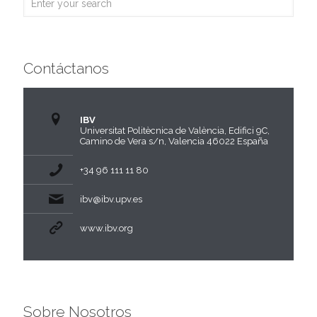
Contáctanos
IBV
Universitat Politècnica de València, Edifici 9C,
Camino de Vera s/n, Valencia 46022 España
+34 96 111 11 80
ibv@ibv.upv.es
www.ibv.org
Sobre Nosotros