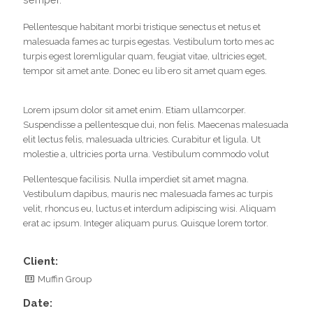
semper.
Pellentesque habitant morbi tristique senectus et netus et
malesuada fames ac turpis egestas. Vestibulum torto mes ac
turpis egest loremligular quam, feugiat vitae, ultricies eget,
tempor sit amet ante. Donec eu lib ero sit amet quam eges.
Lorem ipsum dolor sit amet enim. Etiam ullamcorper.
Suspendisse a pellentesque dui, non felis. Maecenas malesuada
elit lectus felis, malesuada ultricies. Curabitur et ligula. Ut
molestie a, ultricies porta urna. Vestibulum commodo volut
Pellentesque facilisis. Nulla imperdiet sit amet magna.
Vestibulum dapibus, mauris nec malesuada fames ac turpis
velit, rhoncus eu, luctus et interdum adipiscing wisi. Aliquam
erat ac ipsum. Integer aliquam purus. Quisque lorem tortor.
Client:
Muffin Group
Date: