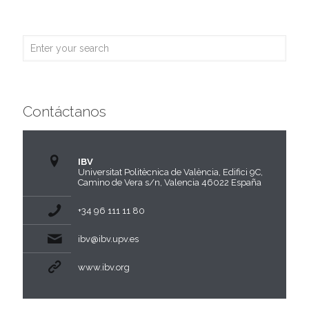
Contáctanos
IBV
Universitat Politècnica de València, Edifici 9C,
Camino de Vera s/n, Valencia 46022 España
+34 96 111 11 80
ibv@ibv.upv.es
www.ibv.org