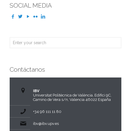
SOCIAL MEDIA
Contáctanos
IBV
Universitat Politècnica de València, Edifici 9C,
Camino de Vera s/n, Valencia 46022 España
+34 96 111 11 80
ibv@ibv.upv.es