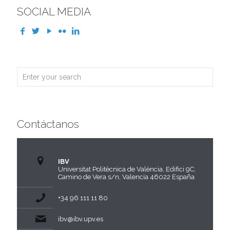
SOCIAL MEDIA
Contáctanos
IBV
Universitat Politècnica de València, Edifici 9C,
Camino de Vera s/n, Valencia 46022 España
+34 96 111 11 80
ibv@ibv.upv.es