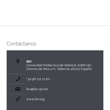
Contáctanos
IBV
Universitat Politècnica de València, Edifici 9C,
Camino de Vera s/n, Valencia 46022 España
+34 96 111 11 80
ibv@ibv.upv.es
www.ibv.org